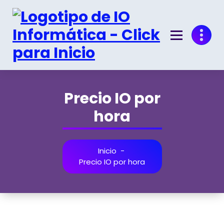
Saltar
al
contenido
Programas de gestión ERP, servicios informáticos
Precio IO por
hora
Inicio
-
Precio IO por hora